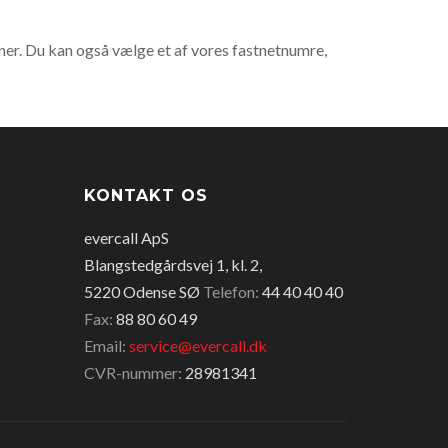
ner. Du kan også vælge et af vores fastnetnumre,
KONTAKT OS
evercall ApS
Blangstedgårdsvej 1, kl. 2,
5220 Odense SØ
Telefon:
44 40 40 40
Fax:
88 80 60 49
Email:
service@evercall.dk
CVR-nummer:
28981341