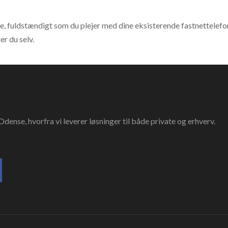
, fuldstændigt som du plejer med dine eksisterende fastnettelefo
r du selv.
dense, hvorfra vi leverer løsninger til både private og erhverv.