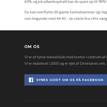
60%, og på udlandsopkald kan du spare op til 98%!
Du kan overflytte dit gamle fastnetnummer og ringe
som begynder med 44 40 – de sidste fire cifre vælge
OM OS
Vi er et fynsk teleselskab med kontor i centrum af O
Vi er etableret i 2005 og er ejet af Direktøren selv.
SYNES GODT OM OS PÅ FACEBOOK